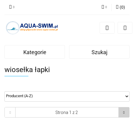
(
0
)
Zaloguj się
Zarejestruj się
Dodaj zgłoszenie
Kategorie
Szukaj
wiosełka łapki