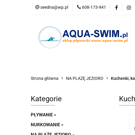
seedna@wp.pl
608-173-941
PŁYWANIE
N
Nowości
Bestse
PŁYWANIE
NURKOWANIE
OKULAR
Strona główna
NA PLAŻĘ JEZIORO
Kuchenki, ka
Kategorie
Kuch
PŁYWANIE
NURKOWANIE
NA PLAŻĘ JEZIORO