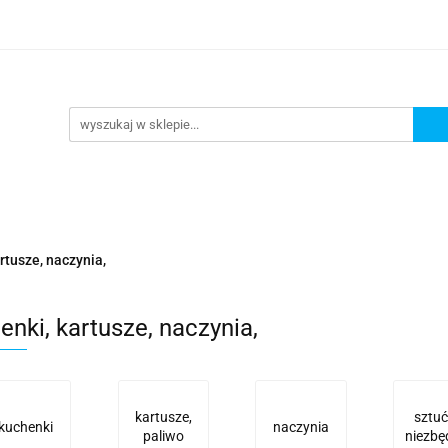
URKOWANIE
OKULARY PŁYWACKIE
NA PLAŻĘ JE
llery
Y PŁYWACKIE
NA PLAŻĘ JEZIORO
Nowości
Bes
rtusze, naczynia,
enki, kartusze, naczynia,
kartusze,
sztuć
kuchenki
naczynia
paliwo
niezbę