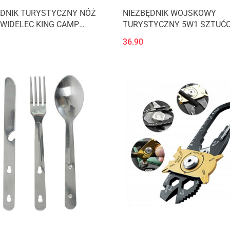
ĘDNIK TURYSTYCZNY NÓŻ
NIEZBĘDNIK WOJSKOWY
 WIDELEC KING CAMP
TURYSTYCZNY 5W1 SZTUĆ
 / 80062
KA3643
36.90