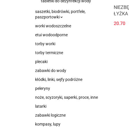
tabletki do dezynfekcji wody
NIEZB
saszetki, biodrówki, portfele,
ŁYŻKA
paszportowki
KA3636
20.70
worki wodoszczelne
etui wodoodporne
torby worki
torby termiczne
plecaki
zabawki do wody
kłódki, linki, sejfy podróżne
peleryny
noże, scyzoryki, saperki, proce, inne
latarki
zabawki logiczne
kompasy, lupy