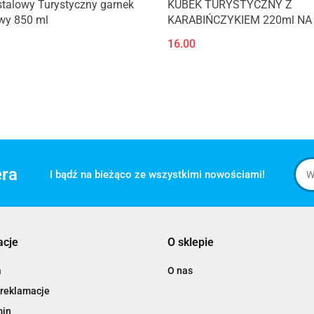
talowy Turystyczny garnek
KUBEK TURYSTYCZNY Z
wy 850 ml
KARABIŃCZYKIEM 220ml NA
16.00
era
I bądź na bieżąco ze wszystkimi nowościami!
acje
O sklepie
a
O nas
 reklamacje
min