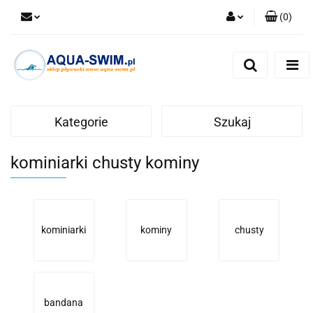
(
0
)
Zaloguj się
Zarejestruj się
Dodaj zgłoszenie
Kategorie
Szukaj
kominiarki chusty kominy
kominiarki
kominy
chusty
bandana