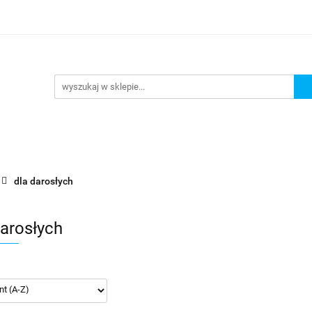
URKOWANIE
OKULARY PŁYWACKIE
NA PLAŻĘ JEZ
 PŁYWACKIE
NA PLAŻĘ JEZIORO
Nowości
Bests
dla darosłych
darosłych