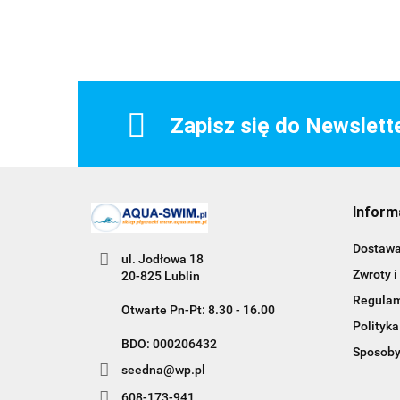
Zapisz się do Newslett
Inform
Dostaw
ul. Jodłowa 18
Zwroty i
20-825 Lublin
Regula
Otwarte Pn-Pt: 8.30 - 16.00
Polityka
BDO: 000206432
Sposoby
seedna@wp.pl
608-173-941