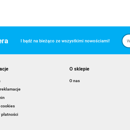
era
I bądź na bieżąco ze wszystkimi nowościami!
acje
O sklepie
a
O nas
 reklamacje
min
 cookies
 płatności