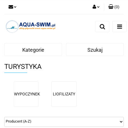
(
0
)
Zaloguj się
Zarejestruj się
Dodaj zgłoszenie
Kategorie
Szukaj
TURYSTYKA
WYPOCZYNEK
LIOFILIZATY