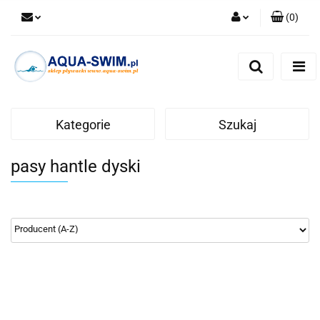
(
0
)
Zaloguj się
Zarejestruj się
Dodaj zgłoszenie
Kategorie
Szukaj
pasy hantle dyski