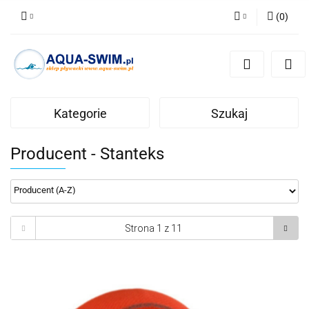
(
0
)
Zaloguj się
Zarejestruj się
Dodaj zgłoszenie
Kategorie
Szukaj
Producent - Stanteks