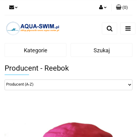
(
0
)
Zaloguj się
Zarejestruj się
Dodaj zgłoszenie
Kategorie
Szukaj
Producent - Reebok