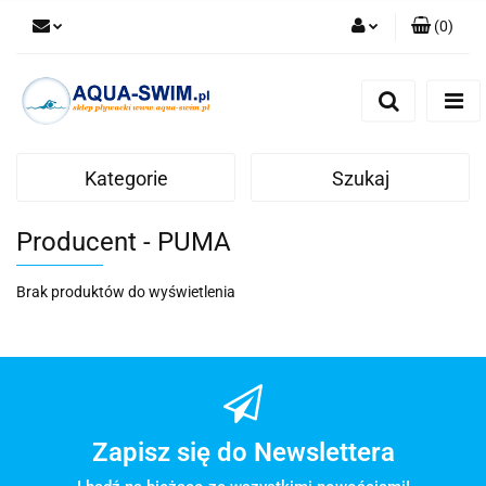
(
0
)
Zaloguj się
Zarejestruj się
Dodaj zgłoszenie
Kategorie
Szukaj
Producent - PUMA
Brak produktów do wyświetlenia
Zapisz się do Newslettera