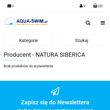
(
0
)
Zaloguj się
Zarejestruj się
Dodaj zgłoszenie
Kategorie
Szukaj
Producent - NATURA SIBERICA
Brak produktów do wyświetlenia
Zapisz się do Newslettera