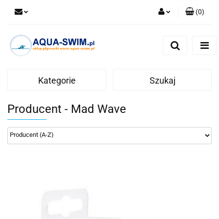
(
0
)
Zaloguj się
Zarejestruj się
Dodaj zgłoszenie
Kategorie
Szukaj
Producent - Mad Wave