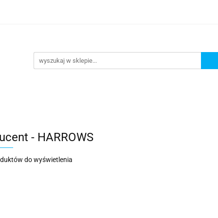
URKOWANIE
OKULARY PŁYWACKIE
NA PLAŻĘ JE
llery
Y PŁYWACKIE
NA PLAŻĘ JEZIORO
Nowości
Bes
ucent - HARROWS
oduktów do wyświetlenia