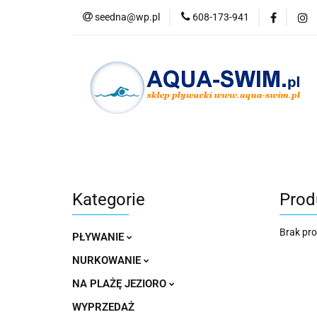
seedna@wp.pl
608-173-941
PŁYWANIE
N
Nowości
Bestse
PŁYWANIE
NURKOWANIE
OKULAR
Kategorie
Prod
Brak pr
PŁYWANIE
NURKOWANIE
NA PLAŻĘ JEZIORO
WYPRZEDAŻ