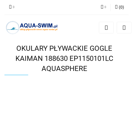
(
0
)
Zaloguj się
Zarejestruj się
Dodaj zgłoszenie
OKULARY PŁYWACKIE GOGLE
KAIMAN 188630 EP1150101LC
AQUASPHERE